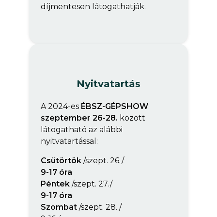
díjmentesen látogathatják.
Nyitvatartás
A 2024-es
ÉBSZ-GÉPSHOW
szeptember 26-28.
között
látogatható az alábbi
nyitvatartással:
Csütörtök
/szept. 26./
9-17 óra
Péntek
/szept. 27./
9-17 óra
Szombat
/szept. 28. /