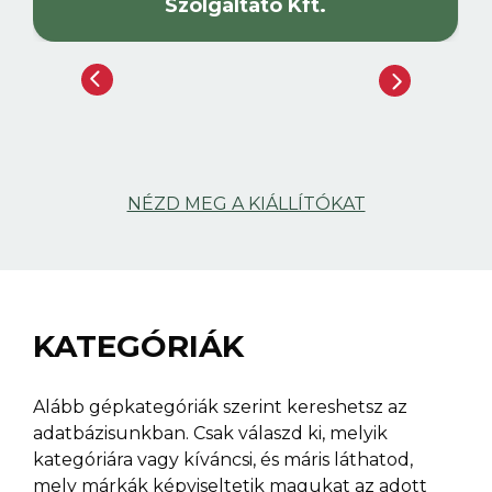
Szolgáltató Kft.
NÉZD MEG A KIÁLLÍTÓKAT
KATEGÓRIÁK
Alább gépkategóriák szerint kereshetsz az
adatbázisunkban. Csak válaszd ki, melyik
kategóriára vagy kíváncsi, és máris láthatod,
mely márkák képviseltetik magukat az adott