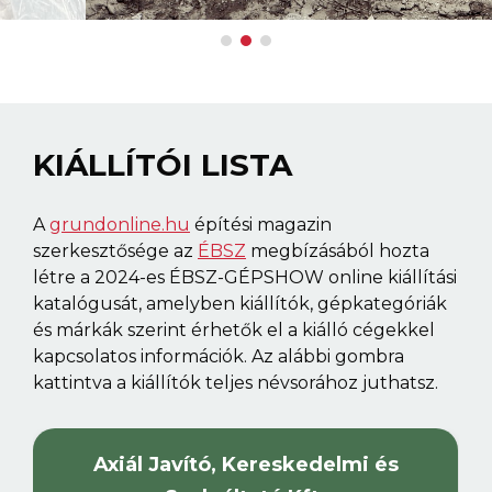
Kattints a részletekért!
KIÁLLÍTÓI LISTA
A
grundonline.hu
építési magazin
szerkesztősége az
ÉBSZ
megbízásából hozta
létre a 2024-es ÉBSZ-GÉPSHOW online kiállítási
katalógusát, amelyben kiállítók, gépkategóriák
és márkák szerint érhetők el a kiálló cégekkel
kapcsolatos információk. Az alábbi gombra
kattintva a kiállítók teljes névsorához juthatsz.
Axiál Javító, Kereskedelmi és