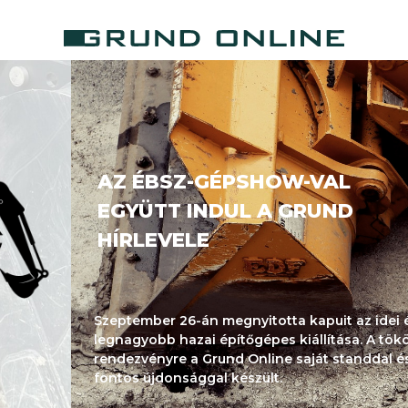
AZ ÉBSZ-GÉPSHOW-VAL
EGYÜTT INDUL A GRUND
HÍRLEVELE
Szeptember 26-án megnyitotta kapuit az idei év
legnagyobb hazai építőgépes kiállítása. A tököli
rendezvényre a Grund Online saját standdal és egy
fontos újdonsággal készült.